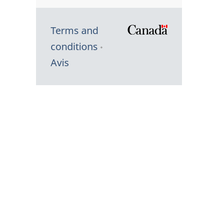
Terms and
/
conditions
Symbole
Avis
du
gouvernem
du
Canada