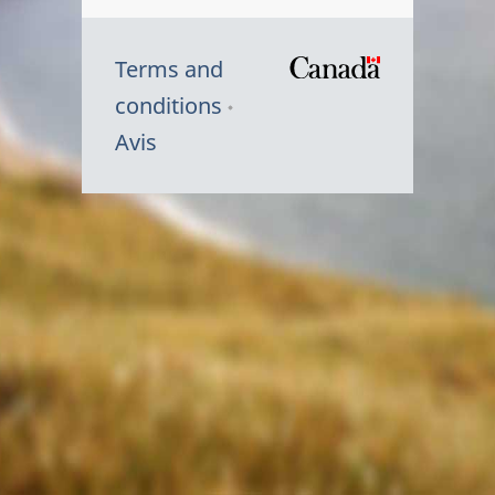
Terms and
/
conditions
Symbole
Avis
du
gouvernem
du
Canada