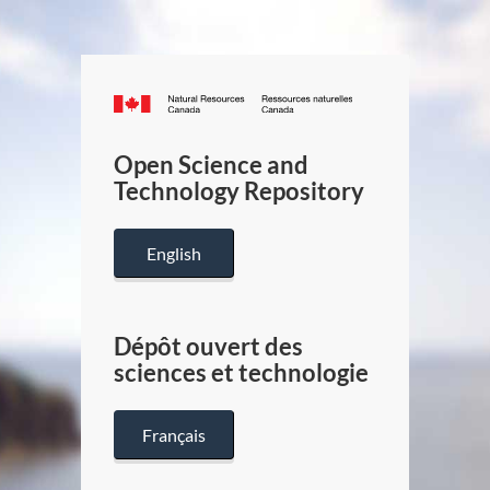
Canada.ca
/
Gouverneme
Open Science and
du
Technology Repository
Canada
English
Dépôt ouvert des
sciences et technologie
Français