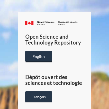
Canada.ca
/
Gouverneme
Open Science and
du
Technology Repository
Canada
English
Dépôt ouvert des
sciences et technologie
Français