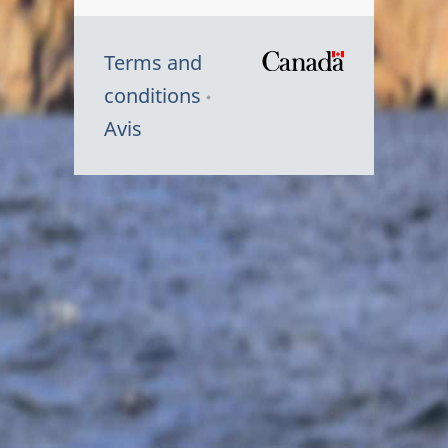
Terms and
/
conditions
Symbole
Avis
du
gouvernem
du
Canada