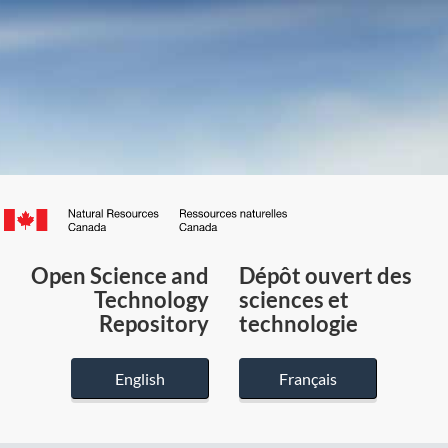
Canada.ca
/
Gouvernement
Open Science and
Dépôt ouvert des
du
Technology
sciences et
Canada
Repository
technologie
English
Français