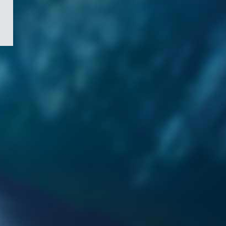
/
Symbole
du
gouvernement
du
Canada