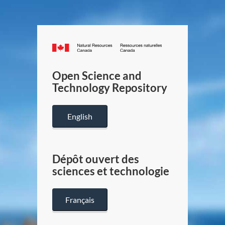
Canada.ca
/
Gouverneme
Open Science and
du
Technology Repository
Canada
English
Dépôt ouvert des
sciences et technologie
Français