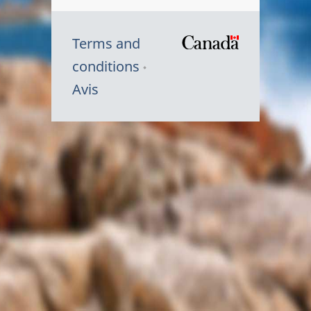
Terms and
/
conditions
Symbole
Avis
du
gouvernem
du
Canada