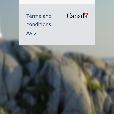
Terms and
/
conditions
Symbole
Avis
du
gouvernem
du
Canada