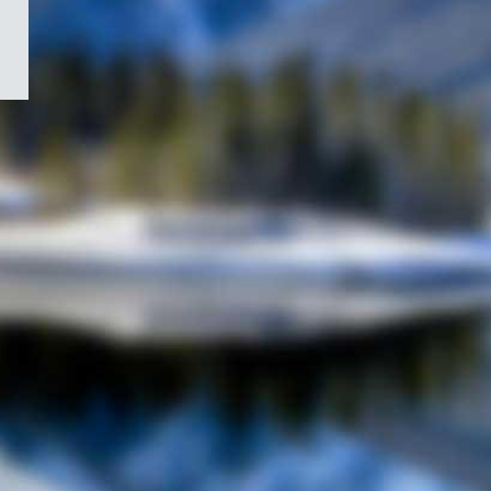
/
Symbole
du
gouvernement
du
Canada