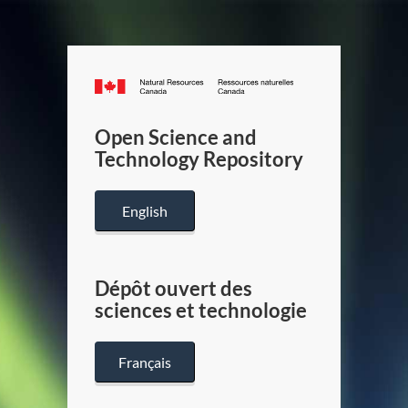
Canada.ca
/
Gouverneme
Open Science and
du
Technology Repository
Canada
English
Dépôt ouvert des
sciences et technologie
Français