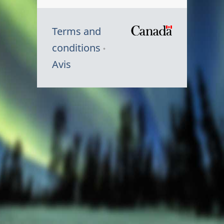
Terms and
/
conditions
Symbole
Avis
du
gouvernem
du
Canada