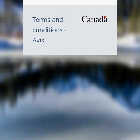
Terms and
/
conditions
Symbole
Avis
du
gouvernem
du
Canada