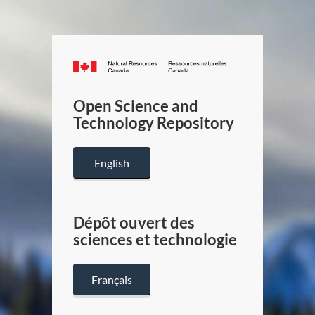
Canada.ca
/
Gouverneme
Open Science and
du
Technology Repository
Canada
English
Dépôt ouvert des
sciences et technologie
Français