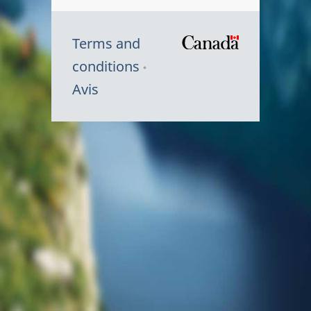
Terms and
/
conditions
Symbole
Avis
du
gouvernem
du
Canada