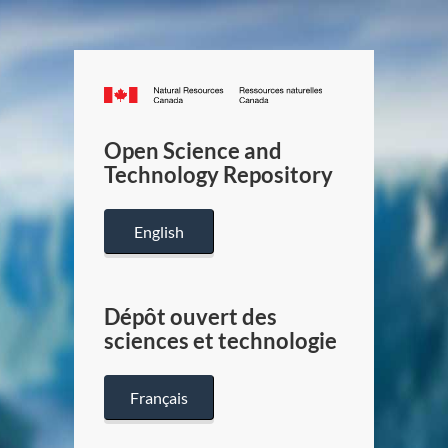
Canada.ca
/
Gouverneme
Open Science and
du
Technology Repository
Canada
English
Dépôt ouvert des
sciences et technologie
Français