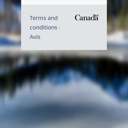
Terms and
/
conditions
Symbole
Avis
du
gouvernem
du
Canada