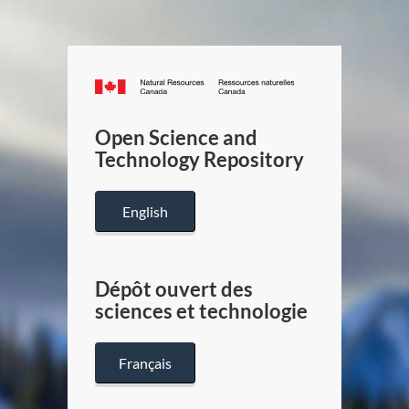
Canada.ca
/
Gouverneme
Open Science and
du
Technology Repository
Canada
English
Dépôt ouvert des
sciences et technologie
Français