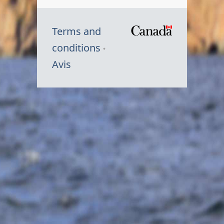
Terms and
/
conditions
Symbole
Avis
du
gouvernem
du
Canada