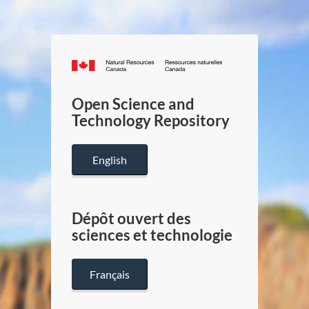
Canada.ca
/
Gouverneme
Open Science and
du
Technology Repository
Canada
English
Dépôt ouvert des
sciences et technologie
Français