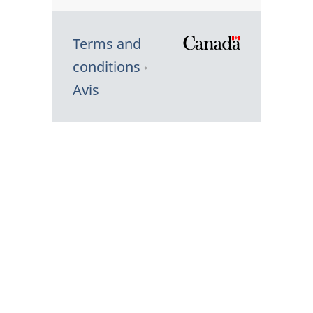
Terms and
/
conditions
Symbole
Avis
du
gouvernem
du
Canada