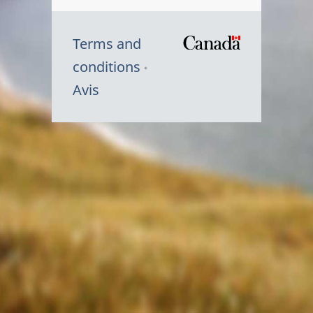
Terms and
/
conditions
Symbole
Avis
du
gouvernem
du
Canada