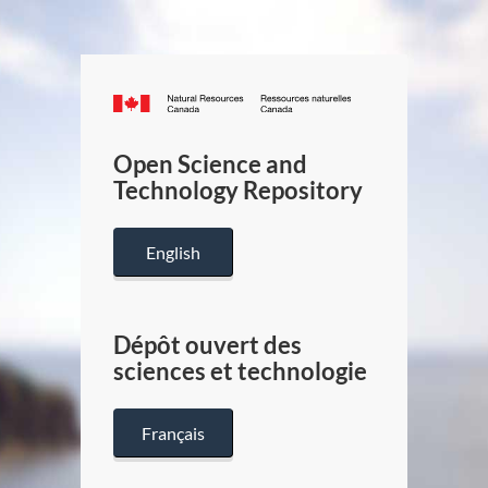
Canada.ca
/
Gouverneme
Open Science and
du
Technology Repository
Canada
English
Dépôt ouvert des
sciences et technologie
Français