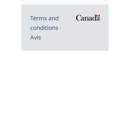
Terms and
/
conditions
Symbole
Avis
du
gouvernem
du
Canada