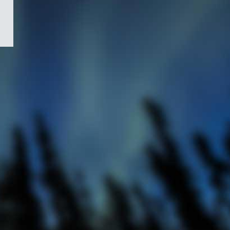
/
Symbole
du
gouvernement
du
Canada