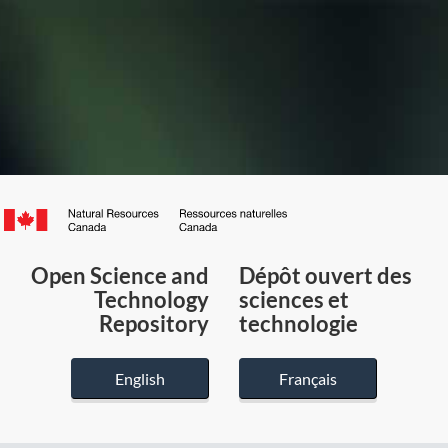
Canada.ca
/
Gouvernement
Open Science and
Dépôt ouvert des
du
Technology
sciences et
Canada
Repository
technologie
English
Français