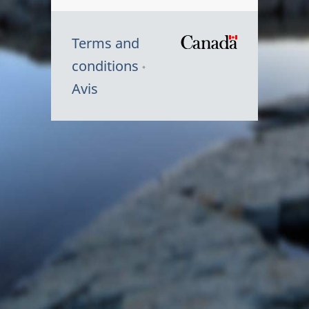
Terms and
/
conditions
Symbole
Avis
du
gouvernem
du
Canada