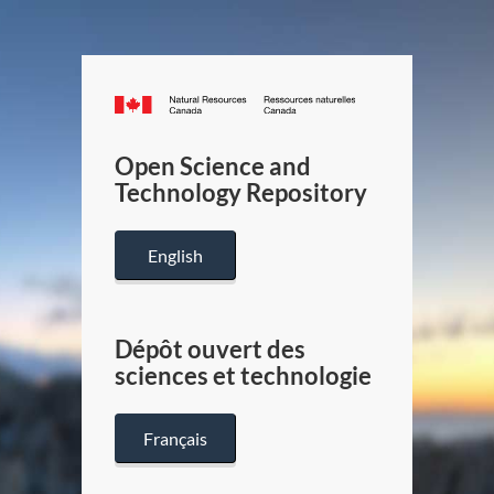
Canada.ca
/
Gouverneme
Open Science and
du
Technology Repository
Canada
English
Dépôt ouvert des
sciences et technologie
Français