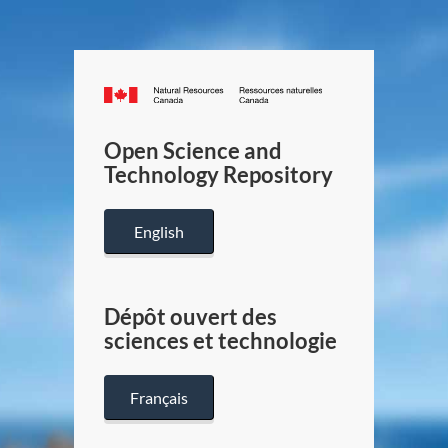
Canada.ca
/
Gouverneme
Open Science and
du
Technology Repository
Canada
English
Dépôt ouvert des
sciences et technologie
Français