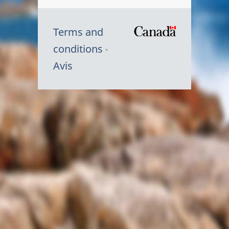
Terms and
/
conditions
Symbole
Avis
du
gouvernem
du
Canada