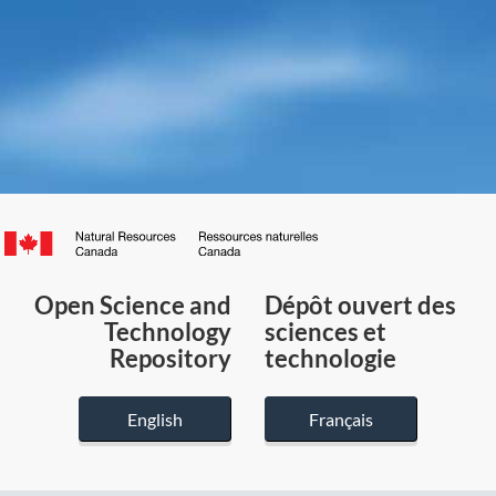
Canada.ca
/
Gouvernement
Open Science and
Dépôt ouvert des
du
Technology
sciences et
Canada
Repository
technologie
English
Français