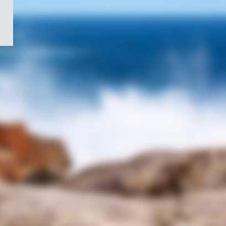
/
Symbole
du
gouvernement
du
Canada