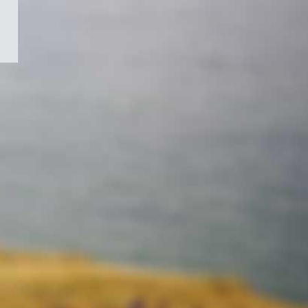
/
Symbole
du
gouvernement
du
Canada