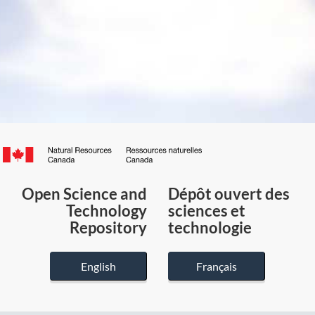
Canada.ca
/
Gouvernement
Open Science and
Dépôt ouvert des
du
Technology
sciences et
Canada
Repository
technologie
English
Français