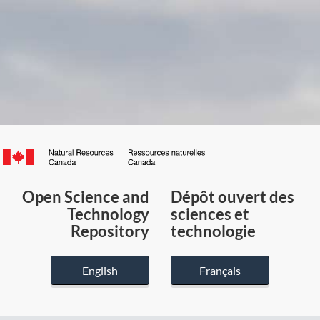
Canada.ca
/
Gouvernement
Open Science and
Dépôt ouvert des
du
Technology
sciences et
Canada
Repository
technologie
English
Français