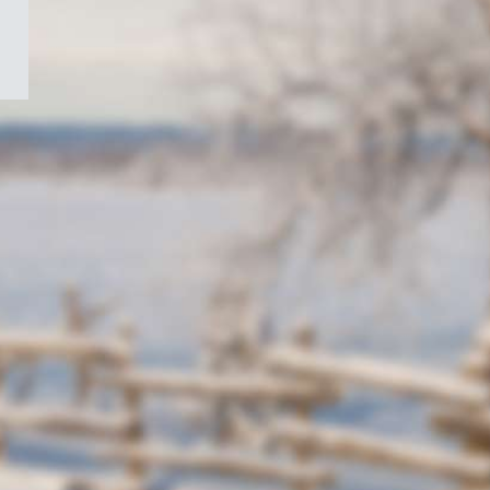
/
Symbole
du
gouvernement
du
Canada