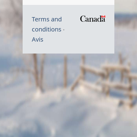
Terms and
/
conditions
Symbole
Avis
du
gouvernem
du
Canada