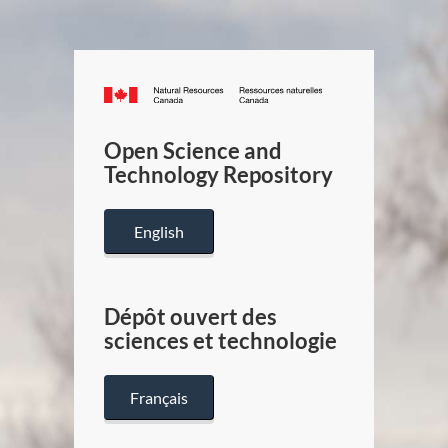
Canada.ca
/
Gouverneme
Open Science and
du
Technology Repository
Canada
English
Dépôt ouvert des
sciences et technologie
Français