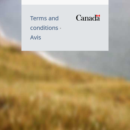
Terms and
/
conditions
Symbole
Avis
du
gouvernem
du
Canada