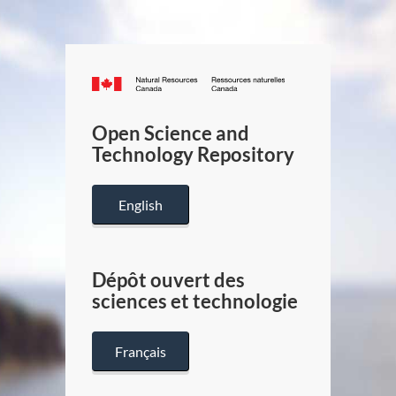
Canada.ca
/
Gouverneme
Open Science and
du
Technology Repository
Canada
English
Dépôt ouvert des
sciences et technologie
Français