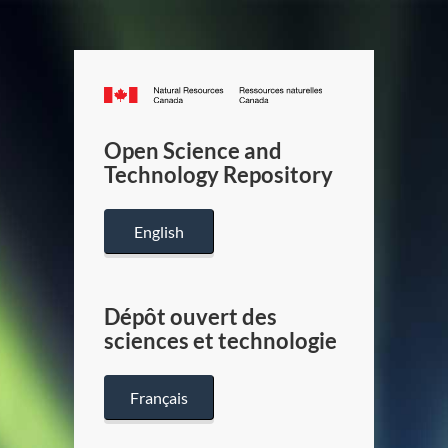
Canada.ca
/
Gouverneme
Open Science and
du
Technology Repository
Canada
English
Dépôt ouvert des
sciences et technologie
Français