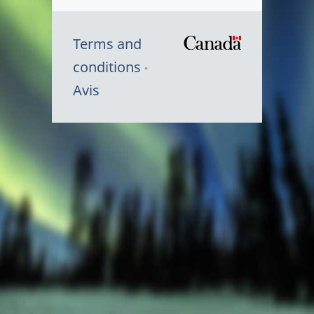
Terms and
/
conditions
Symbole
Avis
du
gouvernem
du
Canada