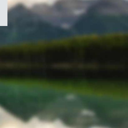
/
Symbole
du
gouvernement
du
Canada