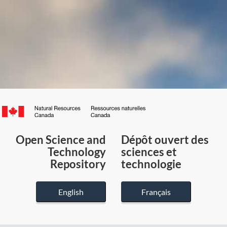
Canada.ca
/
Gouvernement
Open Science and
Dépôt ouvert des
du
Technology
sciences et
Canada
Repository
technologie
English
Français