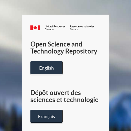
Canada.ca
/
Gouverneme
Open Science and
du
Technology Repository
Canada
English
Dépôt ouvert des
sciences et technologie
Français