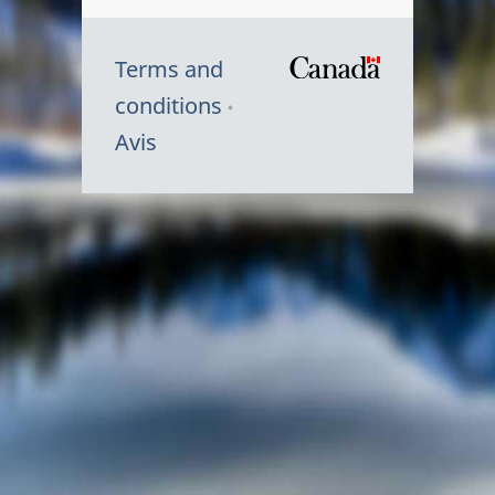
Terms and
/
conditions
Symbole
Avis
du
gouvernem
du
Canada