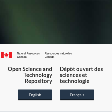
Canada.ca
/
Gouvernement
Open Science and
Dépôt ouvert des
du
Technology
sciences et
Canada
Repository
technologie
English
Français