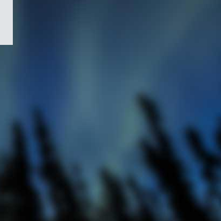
/
Symbole
du
gouvernement
du
Canada