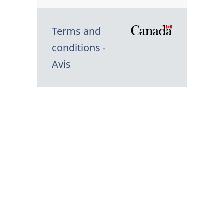
Terms and
/
conditions
Symbole
Avis
du
gouvernem
du
Canada