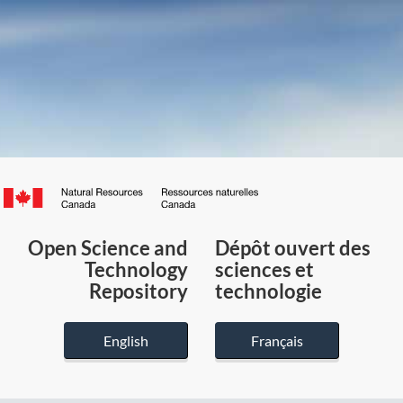
Canada.ca
/
Gouvernement
Open Science and
Dépôt ouvert des
du
Technology
sciences et
Canada
Repository
technologie
English
Français