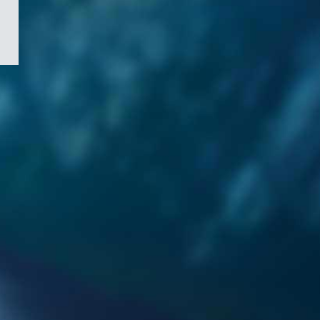
/
Symbole
du
gouvernement
du
Canada