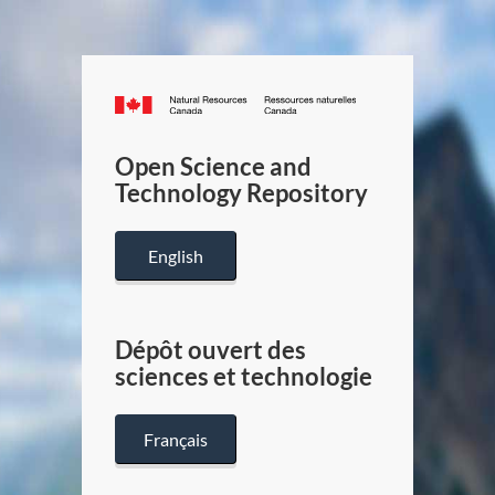
Canada.ca
/
Gouverneme
Open Science and
du
Technology Repository
Canada
English
Dépôt ouvert des
sciences et technologie
Français