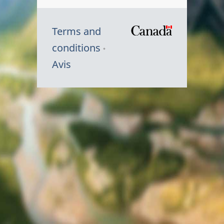
Terms and
/
conditions
Symbole
Avis
du
gouvernem
du
Canada