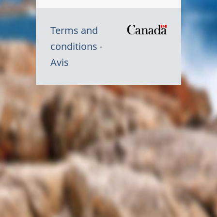
Terms and
/
conditions
Symbole
Avis
du
gouvernem
du
Canada