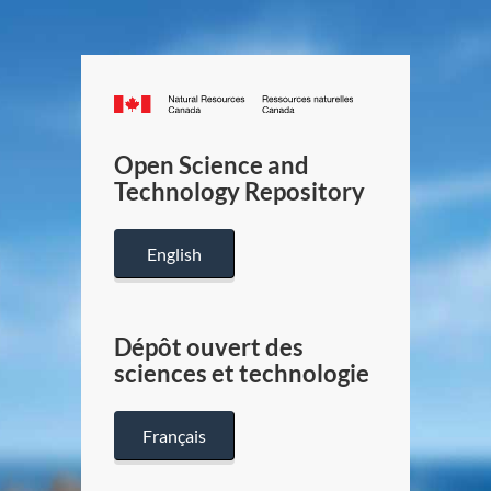
Canada.ca
/
Gouverneme
Open Science and
du
Technology Repository
Canada
English
Dépôt ouvert des
sciences et technologie
Français