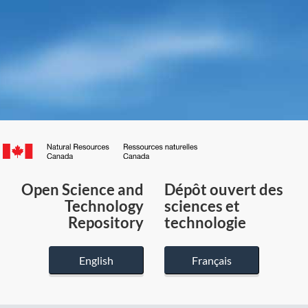
Canada.ca
/
Gouvernement
Open Science and
Dépôt ouvert des
du
Technology
sciences et
Canada
Repository
technologie
English
Français