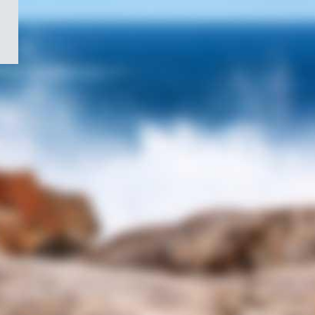
/
Symbole
du
gouvernement
du
Canada