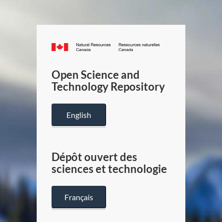
Canada.ca
/
Gouverneme
Open Science and
du
Technology Repository
Canada
English
Dépôt ouvert des
sciences et technologie
Français