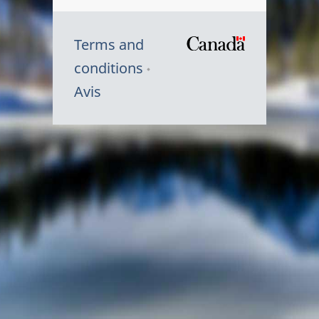
Terms and
/
conditions
Symbole
Avis
du
gouvernem
du
Canada