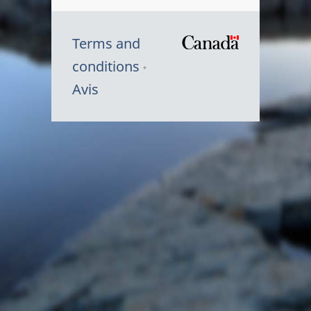
Terms and
/
conditions
Symbole
Avis
du
gouvernem
du
Canada