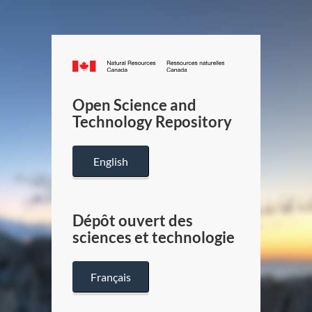
Canada.ca
/
Gouverneme
Open Science and
du
Technology Repository
Canada
English
Dépôt ouvert des
sciences et technologie
Français