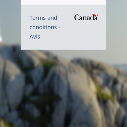
Terms and
/
conditions
Symbole
Avis
du
gouvernem
du
Canada