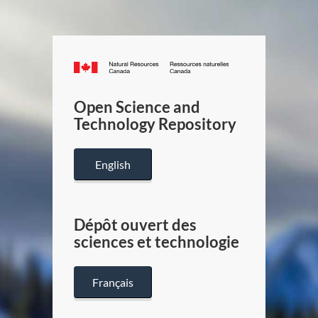
Canada.ca
/
Gouverneme
Open Science and
du
Technology Repository
Canada
English
Dépôt ouvert des
sciences et technologie
Français