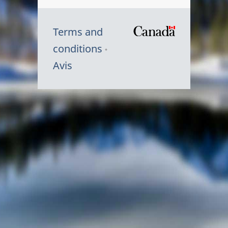
Terms and
/
conditions
Symbole
Avis
du
gouvernem
du
Canada