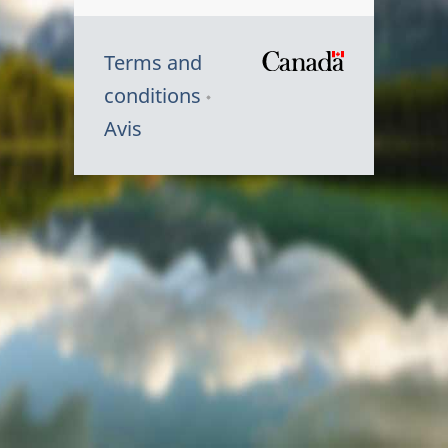
Terms and
/
conditions
Symbole
Avis
du
gouvernem
du
Canada