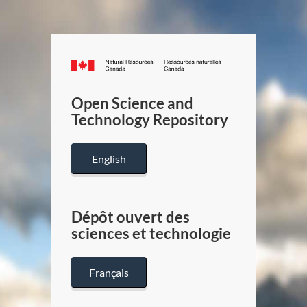
Canada.ca
/
Gouverneme
Open Science and
du
Technology Repository
Canada
English
Dépôt ouvert des
sciences et technologie
Français