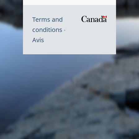
Terms and
/
conditions
Symbole
Avis
du
gouvernem
du
Canada