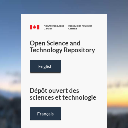
Canada.ca
/
Gouverneme
Open Science and
du
Technology Repository
Canada
English
Dépôt ouvert des
sciences et technologie
Français