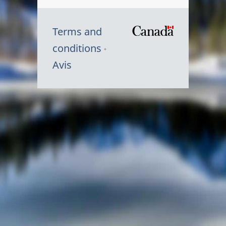
Terms and
/
conditions
Symbole
Avis
du
gouvernem
du
Canada