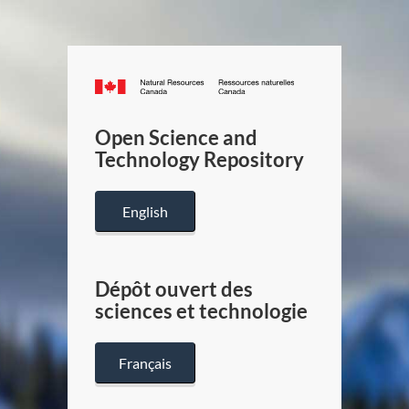
Canada.ca
/
Gouverneme
Open Science and
du
Technology Repository
Canada
English
Dépôt ouvert des
sciences et technologie
Français