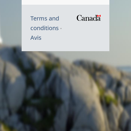
Terms and
/
conditions
Symbole
Avis
du
gouvernem
du
Canada