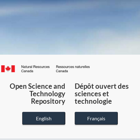
Canada.ca
/
Gouvernement
Open Science and
Dépôt ouvert des
du
Technology
sciences et
Canada
Repository
technologie
English
Français