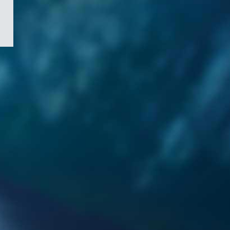
/
Symbole
du
gouvernement
du
Canada