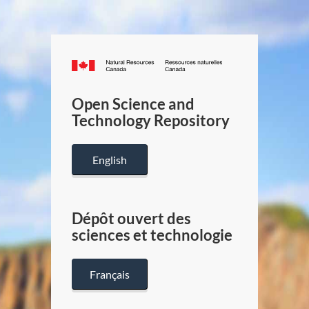
Canada.ca
/
Gouverneme
Open Science and
du
Technology Repository
Canada
English
Dépôt ouvert des
sciences et technologie
Français