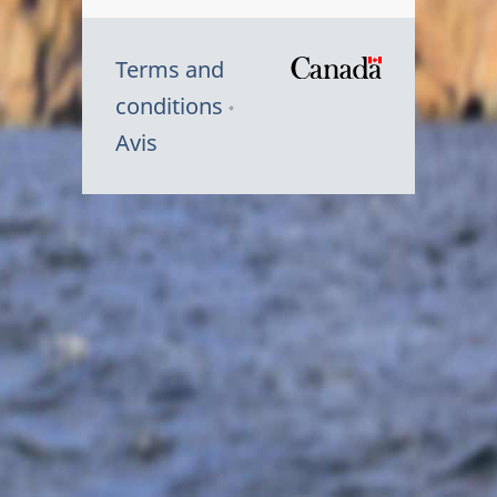
Terms and
/
conditions
Symbole
Avis
du
gouvernem
du
Canada