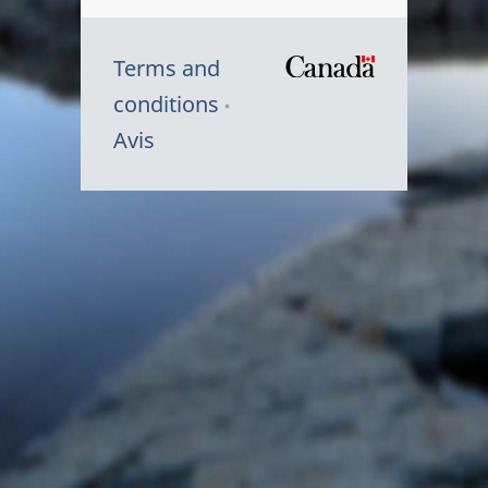
Terms and
/
conditions
Symbole
Avis
du
gouvernem
du
Canada