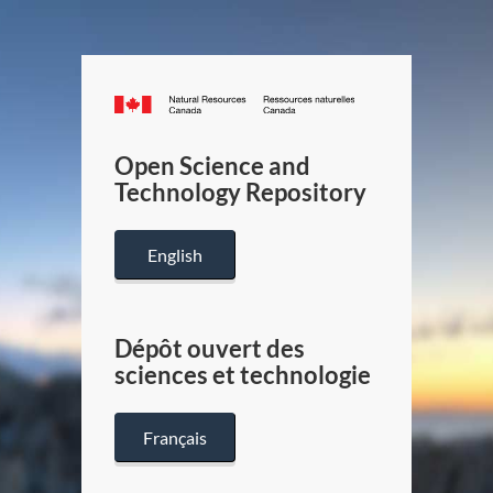
Canada.ca
/
Gouverneme
Open Science and
du
Technology Repository
Canada
English
Dépôt ouvert des
sciences et technologie
Français