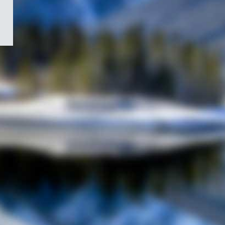
/
Symbole
du
gouvernement
du
Canada