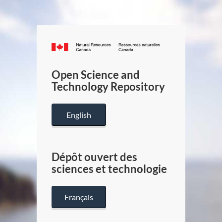
Canada.ca
/
Gouverneme
Open Science and
du
Technology Repository
Canada
English
Dépôt ouvert des
sciences et technologie
Français