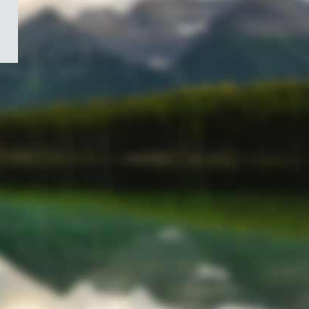
/
Symbole
du
gouvernement
du
Canada