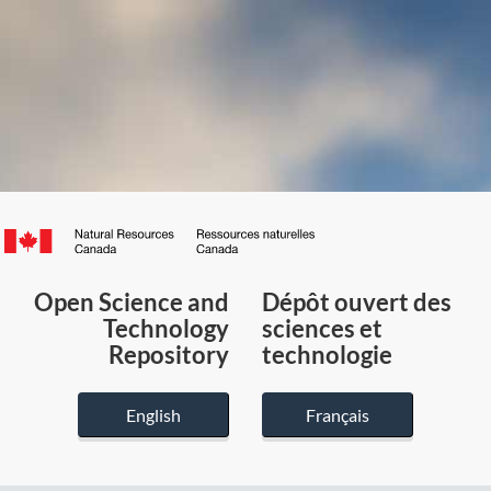
Canada.ca
/
Gouvernement
Open Science and
Dépôt ouvert des
du
Technology
sciences et
Canada
Repository
technologie
English
Français