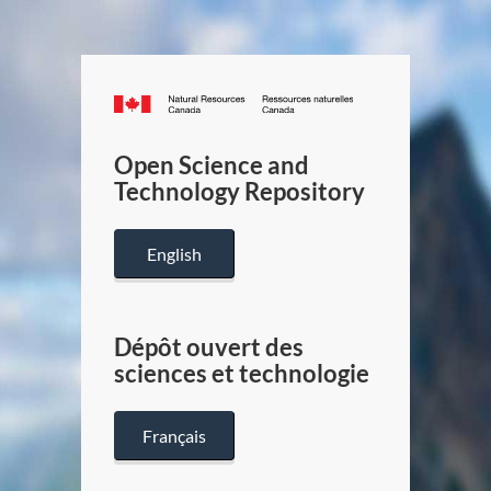
Canada.ca
/
Gouverneme
Open Science and
du
Technology Repository
Canada
English
Dépôt ouvert des
sciences et technologie
Français