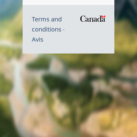
Terms and
/
conditions
Symbole
Avis
du
gouvernem
du
Canada