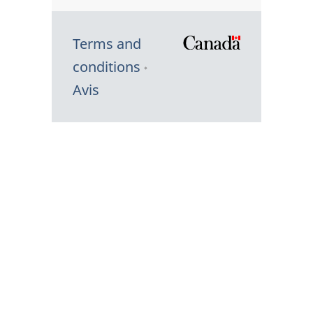
Terms and
/
conditions
Symbole
Avis
du
gouvernem
du
Canada