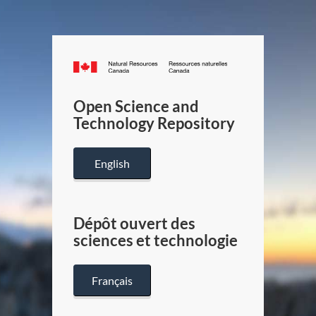
Canada.ca
/
Gouverneme
Open Science and
du
Technology Repository
Canada
English
Dépôt ouvert des
sciences et technologie
Français