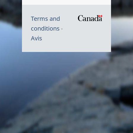
Terms and
/
conditions
Symbole
Avis
du
gouvernem
du
Canada