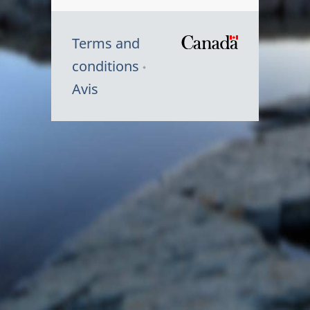
Terms and
/
conditions
Symbole
Avis
du
gouvernem
du
Canada