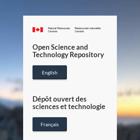
Canada.ca
/
Gouverneme
Open Science and
du
Technology Repository
Canada
English
Dépôt ouvert des
sciences et technologie
Français